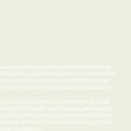
yudar a mantener seguros y saludables a los jóvenes
ORÍA (9 de cada 10) de los jóvenes en el estado de WA
a canabis o el alcohol. Además, la MAYORÍA (72%) de
O consume canabis en absoluto o no lo ha hecho en el
ghborhood House, Mercer Island Healthy Youth
lition y la SW Seattle Youth Alliance, con el apoyo
e Servicios Humanos y Comunitarios del Condado
de Atención Médica del Estado de Washington y la
co de Washington.