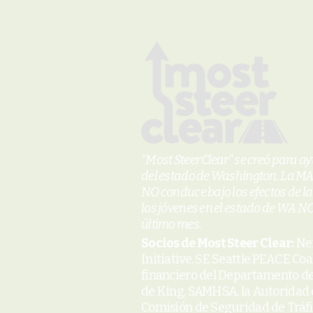
"Most Steer Clear" se creó para a
del estado de Washington. La MAY
NO conduce bajo los efectos de l
los jóvenes en el estado de WA N
último mes.
Socios de Most Steer Clear:
Nei
Initiative, SE Seattle PEACE Coa
financiero del Departamento d
de King, SAMHSA, la Autoridad 
Comisión de Seguridad de Tráfi