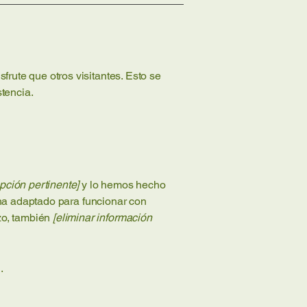
frute que otros visitantes. Esto se
stencia.
 opción pertinente]
y lo hemos hecho
 ha adaptado para funcionar con
rzo, también
[eliminar información
.